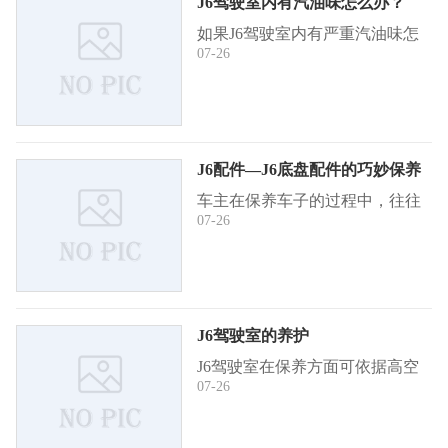
J6驾驶室内有汽油味怎么办？
如果J6驾驶室内有严重汽油味怎
07-26
么办？别着急，让小编来为您解
决。如果J6驾驶室内有汽油味，
可能是因为油箱、输油管路或化
油器等存在渗漏现象。您可以仔
细检查一下 ...
J6配件—J6底盘配件的巧妙保养
车主在保养车子的过程中，往往
07-26
只在乎J6配件的一些表面，但
是，J6底盘配件的养护也是非常
重要的，不可疏忽，一定要经常
检查J6底盘配件，不要存在一点
安全隐患。J6 ...
J6驾驶室的养护
J6驾驶室在保养方面可依据高空
07-26
作业车的工作状态来定，按照养
护常识和养护时间间隔的不同，
大致可分三个养护范围：养护预