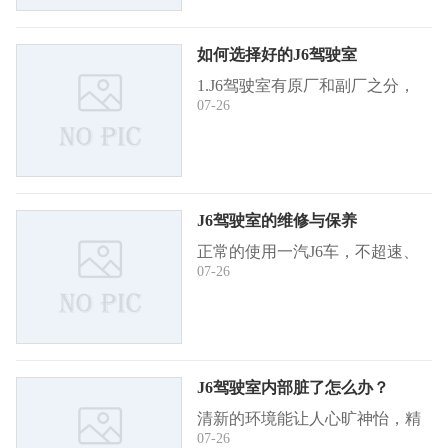
备工作、可靠性以及J6驾驶室的
检查和养护 ...
如何选择好的J6驾驶室
1.J6驾驶室有原厂和副厂之分，
07-26
在选择J6驾驶室一定要找有生产
制造能力的正规厂家，可以在网
上查找有效的的证件，以及“工
商营业执照”等相关证明。例如
长春市晨星 ...
J6驾驶室的维修与保养
正常的使用一汽J6车，不超速、
07-26
超载，避免快速加速、J6驾驶室
尽可能以匀速驾驶，定期维护保
养。事实证明，J6驾驶室的维修
保养对重型车的排放质量很重
要。有的车出 ...
J6驾驶室内部脏了怎么办？
清新的环境能让人心旷神怡，精
07-26
神焕发，而脏乱的环境会影响人