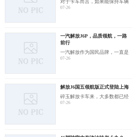
对于卡车而言，如果能保持车辆
07-26
持续稳定的工作状况时再好不过
的，这就能更大程度延长发动机
的受用寿命，增加车辆的使用年
限，从而在物流运输带来更大的
一汽解放J6P，品质领航，一路
回报。那怎 ...
前行
一汽解放作为国民品牌，一直是
07-26
走在卡车的前沿，引领者卡车的
方向，近日，一汽解放领航版的
新成员—J6P 6*2领航版牵引车
登陆山东，为山东城市物流增添
解放J6国五领航版正式登陆上海
活力。2016 ...
碎玉解放卡车来，大多数都已经
07-26
是国四卡车了，一汽解放是最先
做出表率由国三改进国四，近
日，一汽解放又做出惊人的举
动，随着国五车改进时间越来越
近，各个品牌卡 ...